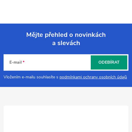
Mějte přehled o novinkách
a slevách
Z
á
E-mail
ODEBÍRAT
p
Vložením e-mailu souhlasíte s
podmínkami ochrany osobních údajů
a
t
í