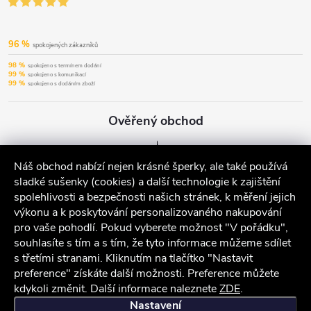
96 %
spokojených zákazníků
98 %
spokojeno s termínem dodání
99 %
spokojeno s komunikací
99 %
spokojeno s dodáním zboží
Ověřený obchod
Náš obchod nabízí nejen krásné šperky, ale také používá
sladké sušenky (cookies) a další technologie k zajištění
spolehlivosti a bezpečnosti našich stránek, k měření jejich
výkonu a k poskytování personalizovaného nakupování
pro vaše pohodlí. Pokud vyberete možnost "V pořádku",
souhlasíte s tím a s tím, že tyto informace můžeme sdílet
s třetími stranami. Kliknutím na tlačítko "Nastavit
preference" získáte další možnosti. Preference můžete
kdykoli změnit. Další informace naleznete
ZDE
.
iocel.cz
Obchodní podmínky
Ochrana osobních údajů
Nastavení