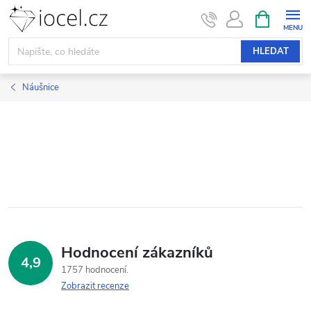
Přejít
NÁKUPNÍ
KOŠÍK
na
obsah
HLEDAT
Náušnice
Hodnocení zákazníků
4,9
1757 hodnocení
Zobrazit recenze