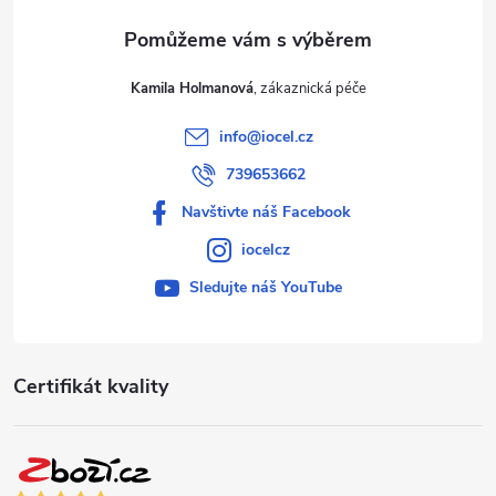
Kamila Holmanová
info
@
iocel.cz
739653662
Navštivte náš Facebook
iocelcz
Sledujte náš YouTube
Certifikát kvality