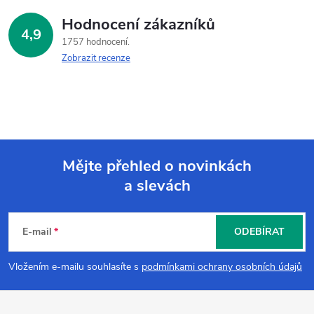
Hodnocení zákazníků
4,9
1757 hodnocení
Zobrazit recenze
Mějte přehled o novinkách
a slevách
Z
á
E-mail
ODEBÍRAT
p
Vložením e-mailu souhlasíte s
podmínkami ochrany osobních údajů
a