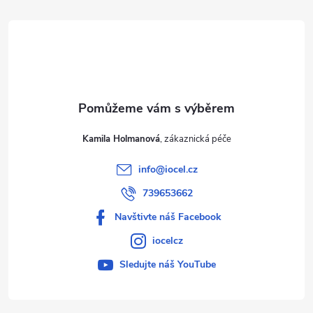
t
í
Kamila Holmanová
info
@
iocel.cz
739653662
Navštivte náš Facebook
iocelcz
Sledujte náš YouTube