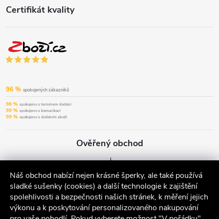
Certifikát kvality
96 %
spokojených zákazníků
98 %
spokojeno s termínem dodání
99 %
spokojeno s komunikací
99 %
spokojeno s dodáním zboží
Ověřený obchod
Náš obchod nabízí nejen krásné šperky, ale také používá
sladké sušenky (cookies) a další technologie k zajištění
spolehlivosti a bezpečnosti našich stránek, k měření jejich
výkonu a k poskytování personalizovaného nakupování
pro vaše pohodlí. Pokud vyberete možnost "V pořádku",