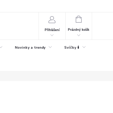
Bezpečnostní informace
NÁKUPNÍ
KOŠÍK
Prázdný košík
Přihlášení
Novinky a trendy
Svíčky 🕯️