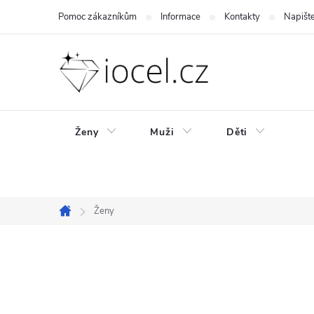
Přejít
Pomoc zákazníkům
Informace
Kontakty
Napišt
na
obsah
Ženy
Muži
Děti
Ženy
Domů