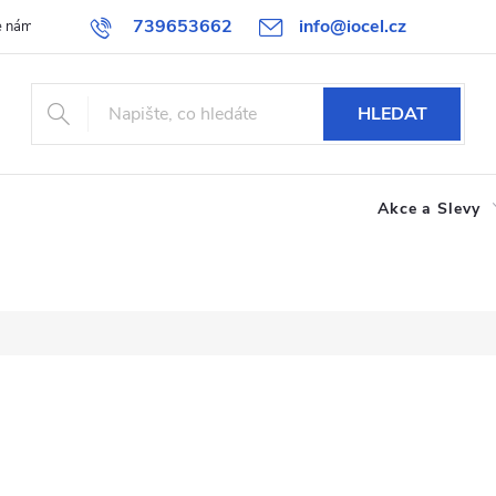
739653662
info@iocel.cz
e nám
Blog
Obchodní podmínky
Oblíbené
Spolupráce
HLEDAT
Akce a Slevy