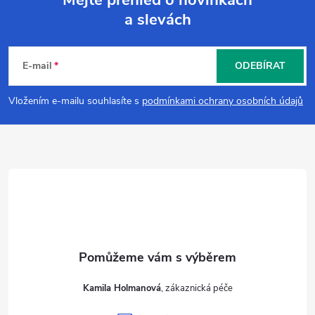
a slevách
Z
á
E-mail
ODEBÍRAT
p
Vložením e-mailu souhlasíte s
podmínkami ochrany osobních údajů
a
t
í
Kamila Holmanová