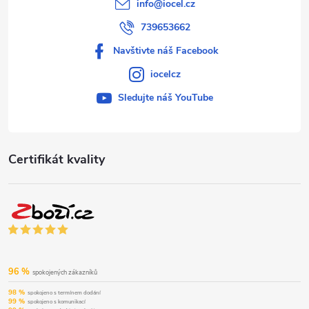
info
@
iocel.cz
739653662
Navštivte náš Facebook
iocelcz
Sledujte náš YouTube
Certifikát kvality
96 %
spokojených zákazníků
98 %
spokojeno s termínem dodání
99 %
spokojeno s komunikací