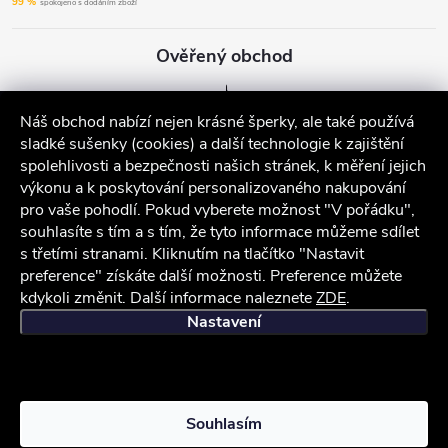
99 %
spokojeno s dodáním zboží
Ověřený obchod
Náš obchod nabízí nejen krásné šperky, ale také používá
sladké sušenky (cookies) a další technologie k zajištění
spolehlivosti a bezpečnosti našich stránek, k měření jejich
výkonu a k poskytování personalizovaného nakupování
pro vaše pohodlí. Pokud vyberete možnost "V pořádku",
souhlasíte s tím a s tím, že tyto informace můžeme sdílet
s třetími stranami. Kliknutím na tlačítko "Nastavit
preference" získáte další možnosti. Preference můžete
kdykoli změnit. Další informace naleznete
ZDE
.
iocel.cz
Obchodní podmínky
Ochrana osobních údajů
Nastavení
Copyright 2026
iocel.cz
. Všechna práva vyhrazena.
Souhlasím
Vytvořil Shoptet