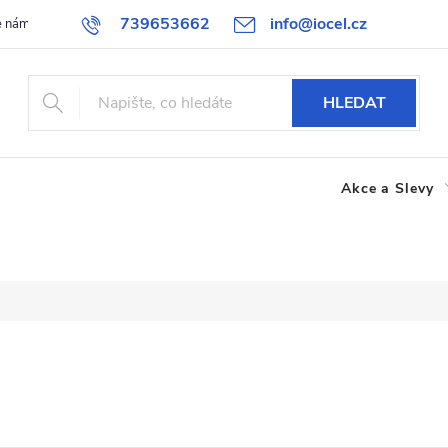
739653662
info@iocel.cz
e nám
Blog
Obchodní podmínky
Oblíbené
Spolupráce
HLEDAT
Akce a Slevy