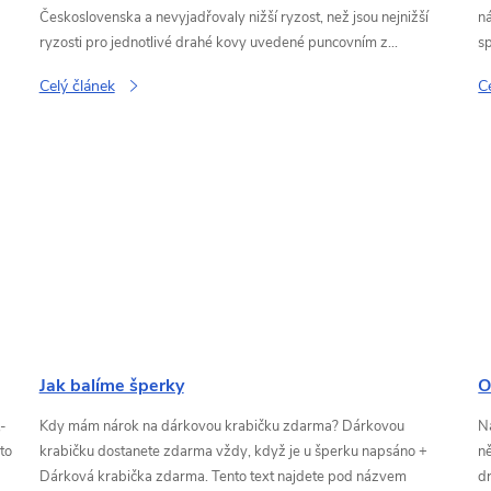
Československa a nevyjadřovaly nižší ryzost, než jsou nejnižší
n
ryzosti pro jednotlivé drahé kovy uvedené puncovním z...
sp
Celý článek
C
Jak balíme šperky
O
-
Kdy mám nárok na dárkovou krabičku zdarma? Dárkovou
N
to
krabičku dostanete zdarma vždy, když je u šperku napsáno +
ně
Dárková krabička zdarma. Tento text najdete pod názvem
dr