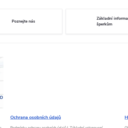
Základní informa
Poznejte nás
šperkům
Ochrana osobních údajů
H
e
Podmínky ochrany osobních údajů I. Základní ustanovení
Oh