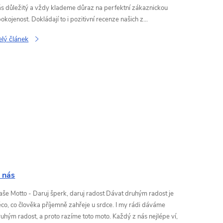
ás důležitý a vždy klademe důraz na perfektní zákaznickou
okojenost. Dokládají to i pozitivní recenze našich z...
elý článek
 nás
aše Motto - Daruj šperk, daruj radost Dávat druhým radost je
co, co člověka příjemně zahřeje u srdce. I my rádi dáváme
uhým radost, a proto razíme toto moto. Každý z nás nejlépe ví,