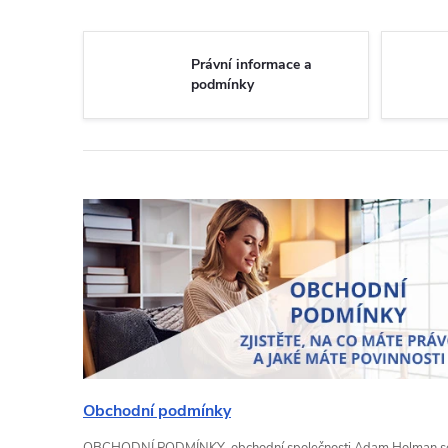
Právní informace a
podmínky
V
ý
p
i
s
Obchodní podmínky
OBCHODNÍ PODMÍNKY obchodní společnosti Adam Holman s