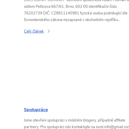
č
sídlem Pellicova 667/61, Brno, 602 00 identifikační číslo:
l
76202739 DIČ: CZ8811145981 fyzická osoba podnikající dle
živnostenského zákona nezapsaná v obchodním rejstříku...
á
Celý článek
n
k
ů
Spolupráce
Jsme otevřeni spolupráci s módními blogery, případně affilate
partnery. Pro spolupráci nás kontaktujte na iocel.info@gmail.c