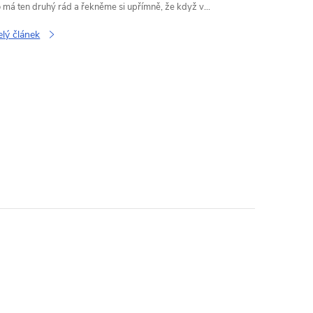
 má ten druhý rád a řekněme si upřímně, že když v...
elý článek