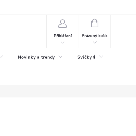
Bezpečnostní informace
NÁKUPNÍ
KOŠÍK
Prázdný košík
Přihlášení
Novinky a trendy
Svíčky 🕯️