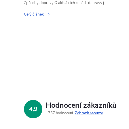
Způsoby dopravy O aktuálních cenách dopravy j...
Celý článek
O
v
l
á
d
Hodnocení zákazníků
4,9
a
1757 hodnocení
Zobrazit recenze
c