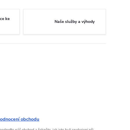
ce ke
Naše služby a výhody
odnocení obchodu
odnoťte náš obchod a řekněte, jak jste byli spokojeni při