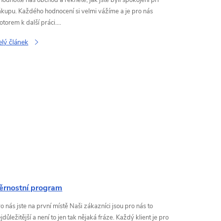
ákupu. Každého hodnocení si velmi vážíme a je pro nás
torem k další práci....
elý článek
ěrnostní program
o nás jste na první místě Naši zákazníci jsou pro nás to
jdůležitější a není to jen tak nějaká fráze. Každý klient je pro