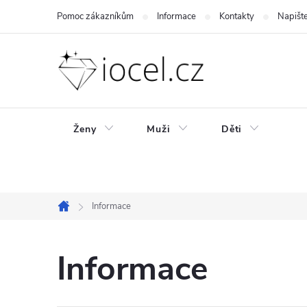
Přejít
Pomoc zákazníkům
Informace
Kontakty
Napišt
na
obsah
Ženy
Muži
Děti
Informace
Domů
Informace