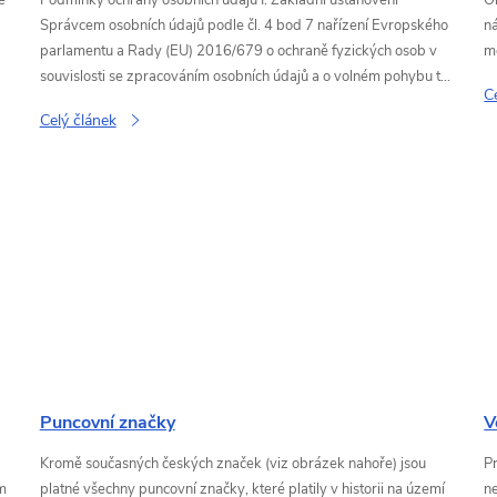
Správcem osobních údajů podle čl. 4 bod 7 nařízení Evropského
n
parlamentu a Rady (EU) 2016/679 o ochraně fyzických osob v
mo
souvislosti se zpracováním osobních údajů a o volném pohybu t...
C
Celý článek
Puncovní značky
V
Kromě současných českých značek (viz obrázek nahoře) jsou
Pr
om
platné všechny puncovní značky, které platily v historii na území
ne