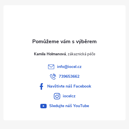
t
í
Kamila Holmanová
info
@
iocel.cz
739653662
Navštivte náš Facebook
iocelcz
Sledujte náš YouTube