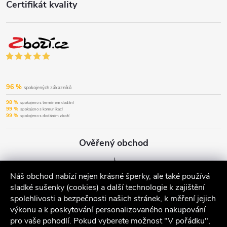
Certifikát kvality
96 %
spokojených zákazníků
98 %
spokojeno s termínem dodání
99 %
spokojeno s komunikací
99 %
spokojeno s dodáním zboží
Ověřený obchod
Náš obchod nabízí nejen krásné šperky, ale také používá
sladké sušenky (cookies) a další technologie k zajištění
spolehlivosti a bezpečnosti našich stránek, k měření jejich
výkonu a k poskytování personalizovaného nakupování
pro vaše pohodlí. Pokud vyberete možnost "V pořádku",