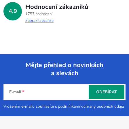
Hodnocení zákazníků
4,9
1757 hodnocení
Zobrazit recenze
Mějte přehled o novinkách
a slevách
Z
á
E-mail
ODEBÍRAT
p
Vložením e-mailu souhlasíte s
podmínkami ochrany osobních údajů
a