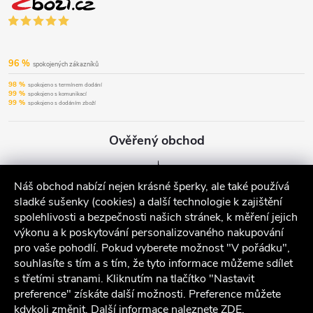
96 %
spokojených zákazníků
98 %
spokojeno s termínem dodání
99 %
spokojeno s komunikací
99 %
spokojeno s dodáním zboží
Ověřený obchod
Náš obchod nabízí nejen krásné šperky, ale také používá
sladké sušenky (cookies) a další technologie k zajištění
spolehlivosti a bezpečnosti našich stránek, k měření jejich
výkonu a k poskytování personalizovaného nakupování
pro vaše pohodlí. Pokud vyberete možnost "V pořádku",
souhlasíte s tím a s tím, že tyto informace můžeme sdílet
s třetími stranami. Kliknutím na tlačítko "Nastavit
preference" získáte další možnosti. Preference můžete
kdykoli změnit. Další informace naleznete
ZDE
.