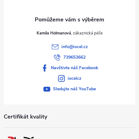
Kamila Holmanová
info
@
iocel.cz
739653662
Navštivte náš Facebook
iocelcz
Sledujte náš YouTube
Certifikát kvality