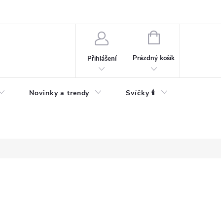
Bezpečnostní informace
NÁKUPNÍ
KOŠÍK
Prázdný košík
Přihlášení
Novinky a trendy
Svíčky 🕯️