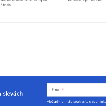
abalíme a odešleme nejpozději do
Ke každé objednávce nad 1
8 hodin.
E-mail
a slevách
Vložením e-mailu souhlasíte s
podmínka