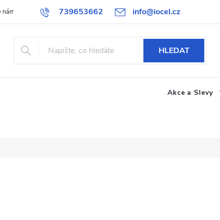
739653662
info@iocel.cz
e nám
Blog
Obchodní podmínky
Oblíbené
Spolupráce
HLEDAT
Akce a Slevy