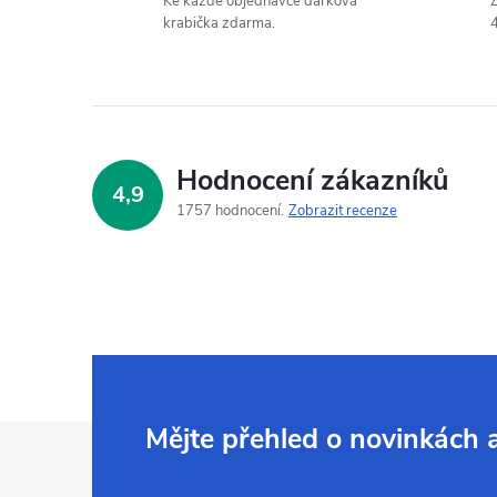
Ke každé objednávce dárková
Z
krabička zdarma.
4
Hodnocení zákazníků
4,9
1757 hodnocení
Zobrazit recenze
Z
Mějte přehled o novinkách