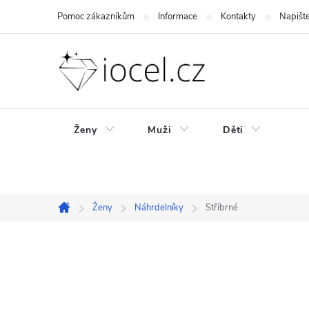
Přejít
Pomoc zákazníkům
Informace
Kontakty
Napišt
na
obsah
Ženy
Muži
Děti
Ženy
Náhrdelníky
Stříbrné
Domů