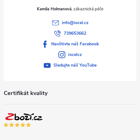
Kamila Holmanová
info
@
iocel.cz
739653662
Navštivte náš Facebook
iocelcz
Sledujte náš YouTube
Certifikát kvality