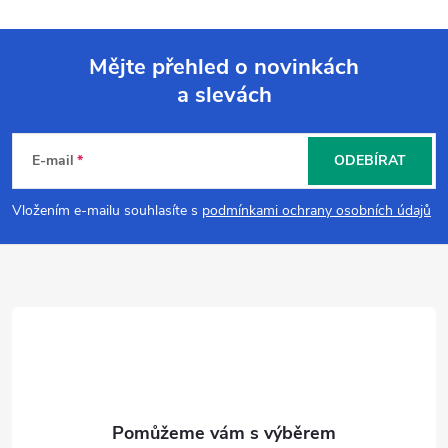
Mějte přehled o novinkách
a slevách
Z
á
E-mail
ODEBÍRAT
p
Vložením e-mailu souhlasíte s
podmínkami ochrany osobních údajů
a
t
í