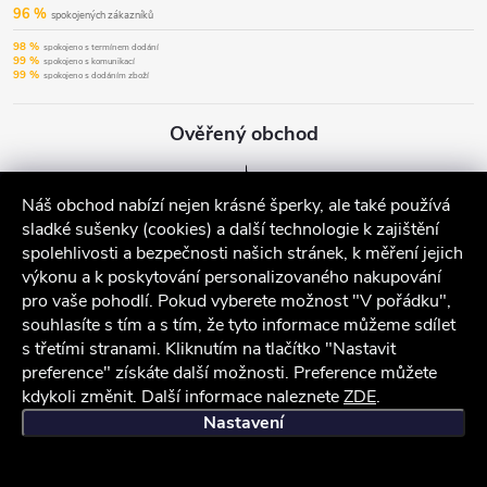
96 %
spokojených zákazníků
98 %
spokojeno s termínem dodání
99 %
spokojeno s komunikací
99 %
spokojeno s dodáním zboží
Ověřený obchod
Náš obchod nabízí nejen krásné šperky, ale také používá
sladké sušenky (cookies) a další technologie k zajištění
spolehlivosti a bezpečnosti našich stránek, k měření jejich
výkonu a k poskytování personalizovaného nakupování
pro vaše pohodlí. Pokud vyberete možnost "V pořádku",
souhlasíte s tím a s tím, že tyto informace můžeme sdílet
s třetími stranami. Kliknutím na tlačítko "Nastavit
preference" získáte další možnosti. Preference můžete
kdykoli změnit. Další informace naleznete
ZDE
.
iocel.cz
Obchodní podmínky
Ochrana osobních údajů
Nastavení