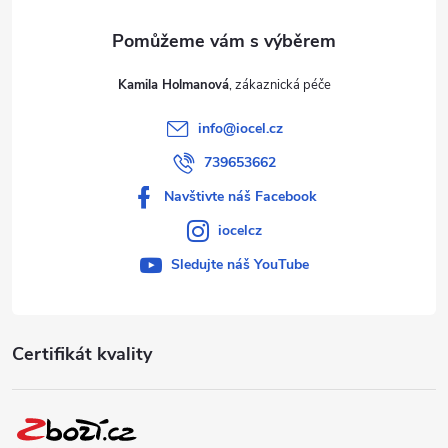
Kamila Holmanová
info
@
iocel.cz
739653662
Navštivte náš Facebook
iocelcz
Sledujte náš YouTube
Certifikát kvality