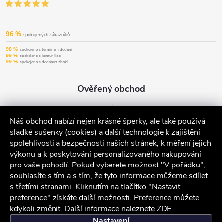
96 %
spokojených zákazníků
98 %
spokojeno s termínem dodání
99 %
spokojeno s komunikací
99 %
spokojeno s dodáním zboží
Ověřený obchod
Náš obchod nabízí nejen krásné šperky, ale také používá
sladké sušenky (cookies) a další technologie k zajištění
spolehlivosti a bezpečnosti našich stránek, k měření jejich
výkonu a k poskytování personalizovaného nakupování
pro vaše pohodlí. Pokud vyberete možnost "V pořádku",
souhlasíte s tím a s tím, že tyto informace můžeme sdílet
s třetími stranami. Kliknutím na tlačítko "Nastavit
preference" získáte další možnosti. Preference můžete
kdykoli změnit. Další informace naleznete
ZDE
.
iocel.cz
Obchodní podmínky
Ochrana osobních údajů
Nastavení