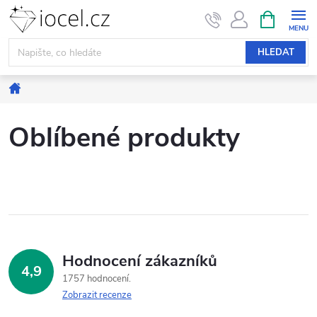
Přejít
NÁKUPNÍ
KOŠÍK
na
obsah
HLEDAT
Domů
Oblíbené produkty
Hodnocení zákazníků
4,9
1757 hodnocení
Zobrazit recenze