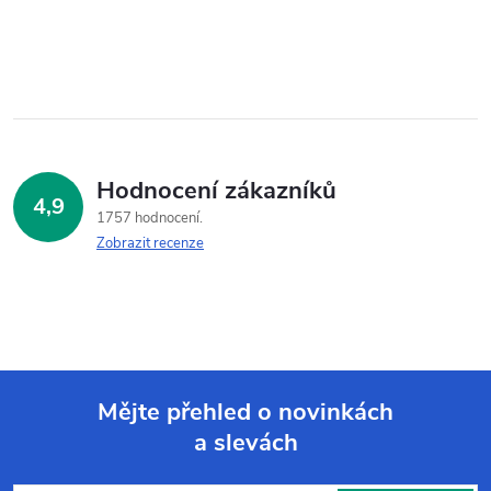
Hodnocení zákazníků
4,9
1757 hodnocení
Zobrazit recenze
Mějte přehled o novinkách
a slevách
Z