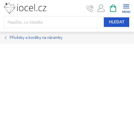
Přejít
NÁKUPNÍ
KOŠÍK
na
obsah
HLEDAT
Přívěsky a korálky na náramky