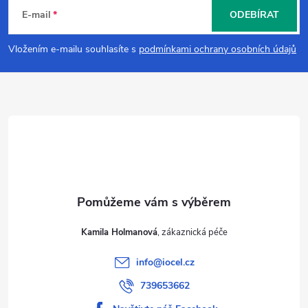
á
E-mail
ODEBÍRAT
p
Vložením e-mailu souhlasíte s
podmínkami ochrany osobních údajů
a
t
í
Kamila Holmanová
info
@
iocel.cz
739653662