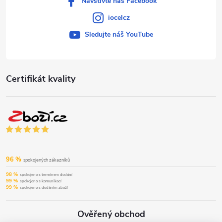
Navštivte náš Facebook
iocelcz
Sledujte náš YouTube
Certifikát kvality
96 %
spokojených zákazníků
98 %
spokojeno s termínem dodání
99 %
spokojeno s komunikací
99 %
spokojeno s dodáním zboží
Ověřený obchod