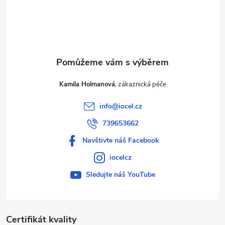
t
í
Kamila Holmanová
info
@
iocel.cz
739653662
Navštivte náš Facebook
iocelcz
Sledujte náš YouTube
Certifikát kvality