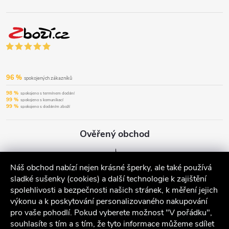
96 %
spokojených zákazníků
98 %
spokojeno s termínem dodání
99 %
spokojeno s komunikací
99 %
spokojeno s dodáním zboží
Ověřený obchod
Náš obchod nabízí nejen krásné šperky, ale také používá
sladké sušenky (cookies) a další technologie k zajištění
spolehlivosti a bezpečnosti našich stránek, k měření jejich
výkonu a k poskytování personalizovaného nakupování
pro vaše pohodlí. Pokud vyberete možnost "V pořádku",
souhlasíte s tím a s tím, že tyto informace můžeme sdílet