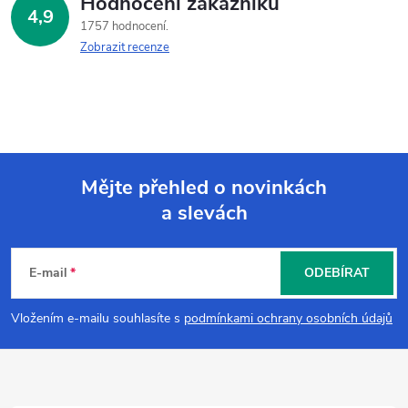
Hodnocení zákazníků
4,9
1757 hodnocení
Zobrazit recenze
Mějte přehled o novinkách
a slevách
Z
á
E-mail
ODEBÍRAT
p
Vložením e-mailu souhlasíte s
podmínkami ochrany osobních údajů
a