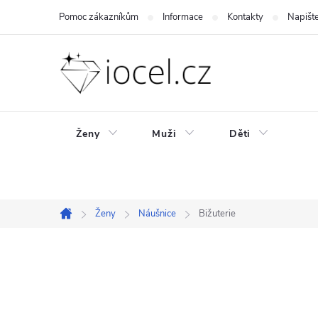
Přejít
Pomoc zákazníkům
Informace
Kontakty
Napišt
na
obsah
Ženy
Muži
Děti
Ženy
Náušnice
Bižuterie
Domů