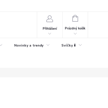
Bezpečnostní informace
NÁKUPNÍ
KOŠÍK
Prázdný košík
Přihlášení
Novinky a trendy
Svíčky 🕯️