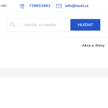
739653662
info@iocel.cz
e nám
Blog
Obchodní podmínky
Oblíbené
Spolupráce
HLEDAT
Akce a Slevy