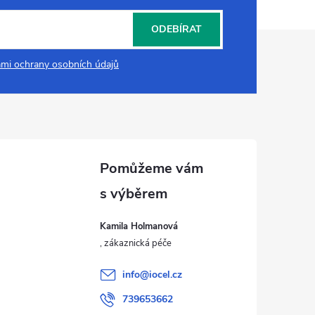
ODEBÍRAT
mi ochrany osobních údajů
Kamila Holmanová
info
@
iocel.cz
739653662