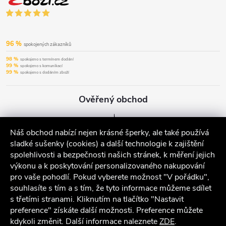
96 %
spokojených zákazníků
98 %
spokojeno s termínem dodání
99 %
spokojeno s komunikací
99 %
spokojeno s dodáním zboží
Ověřený obchod
Náš obchod nabízí nejen krásné šperky, ale také používá
sladké sušenky (cookies) a další technologie k zajištění
spolehlivosti a bezpečnosti našich stránek, k měření jejich
výkonu a k poskytování personalizovaného nakupování
pro vaše pohodlí. Pokud vyberete možnost "V pořádku",
souhlasíte s tím a s tím, že tyto informace můžeme sdílet
s třetími stranami. Kliknutím na tlačítko "Nastavit
preference" získáte další možnosti. Preference můžete
kdykoli změnit. Další informace naleznete
ZDE
.