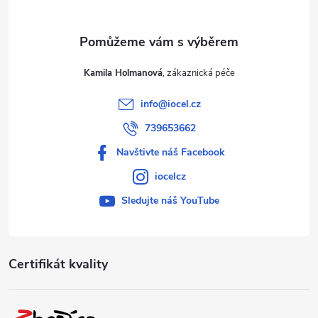
Kamila Holmanová
info
@
iocel.cz
739653662
Navštivte náš Facebook
iocelcz
Sledujte náš YouTube
Certifikát kvality