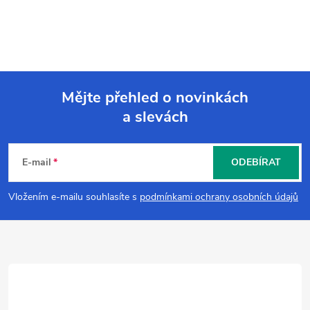
Mějte přehled o novinkách
a slevách
Z
á
E-mail
ODEBÍRAT
p
Vložením e-mailu souhlasíte s
podmínkami ochrany osobních údajů
a
t
í