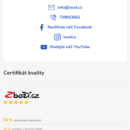
info
@
iocel.cz
739653662
Navštivte náš Facebook
iocelcz
Sledujte náš YouTube
Certifikát kvality
96 %
spokojených zákazníků
98 %
spokojeno s termínem dodání