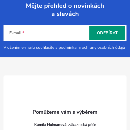
Mějte přehled o novinkách
a slevách
Z
á
E-mail
ODEBÍRAT
p
Vložením e-mailu souhlasíte s
podmínkami ochrany osobních údajů
a
t
í
Kamila Holmanová