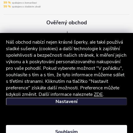
99 %
spokojeno s komunikací
99 %
spokojeno s dodáním zboží
Ověřený obchod
Náš obchod nabízí nejen krásné šperky, ale také používá
sladké sušenky (cookies) a další technologie k zajištění
spolehlivosti a bezpečnosti našich stránek, k měření jejich
výkonu a k poskytování personalizovaného nakupování
pro vaše pohodlí. Pokud vyberete možnost "V pořádku",
souhlasíte s tím a s tím, že tyto informace můžeme sdílet
s třetími stranami. Kliknutím na tlačítko "Nastavit
preference" získáte další možnosti. Preference můžete
kdykoli změnit. Další informace naleznete
ZDE
.
iocel.cz
Obchodní podmínky
Ochrana osobních údajů
Nastavení
Chcete slevu 100
Ano
Ne
Kč na první nákup?
Copyright 2026
iocel.cz
. Všechna práva vyhrazena.
Souhlasím