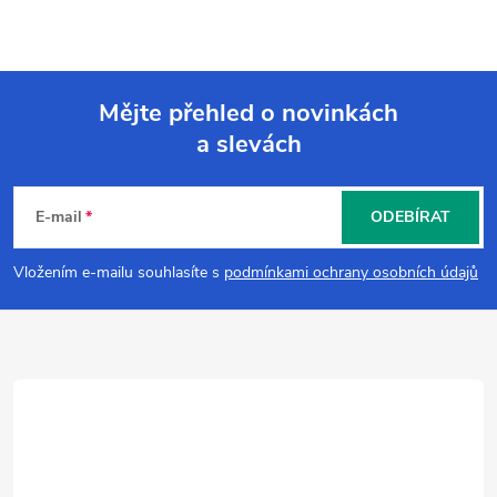
Mějte přehled o novinkách
a slevách
Z
á
E-mail
ODEBÍRAT
p
Vložením e-mailu souhlasíte s
podmínkami ochrany osobních údajů
a
t
í