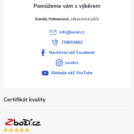
Kamila Holmanová
info
@
iocel.cz
739653662
Navštivte náš Facebook
iocelcz
Sledujte náš YouTube
Certifikát kvality