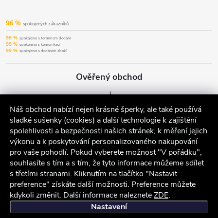
96 %
spokojených zákazníků
98 %
spokojeno s termínem dodání
99 %
spokojeno s komunikací
99 %
spokojeno s dodáním zboží
Ověřený obchod
Náš obchod nabízí nejen krásné šperky, ale také používá
sladké sušenky (cookies) a další technologie k zajištění
spolehlivosti a bezpečnosti našich stránek, k měření jejich
výkonu a k poskytování personalizovaného nakupování
pro vaše pohodlí. Pokud vyberete možnost "V pořádku",
souhlasíte s tím a s tím, že tyto informace můžeme sdílet
s třetími stranami. Kliknutím na tlačítko "Nastavit
preference" získáte další možnosti. Preference můžete
kdykoli změnit. Další informace naleznete
ZDE
.
iocel.cz
Obchodní podmínky
Ochrana osobních údajů
Nastavení