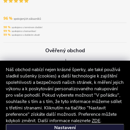
96 %
spokojených zákazníků
98 %
spokojeno s termínem dodání
99 %
spokojeno s komunikací
99 %
spokojeno s dodáním zboží
Ověřený obchod
Náš obchod nabízí nejen krásné šperky, ale také používá
sladké sušenky (cookies) a další technologie k zajištění
spolehlivosti a bezpečnosti našich stránek, k měření jejich
výkonu a k poskytování personalizovaného nakupování
pro vaše pohodlí. Pokud vyberete možnost "V pořádku",
souhlasíte s tím a s tím, že tyto informace můžeme sdílet
s třetími stranami. Kliknutím na tlačítko "Nastavit
preference" získáte další možnosti. Preference můžete
kdykoli změnit. Další informace naleznete
ZDE
.
iocel.cz
Obchodní podmínky
Ochrana osobních údajů
Nastavení