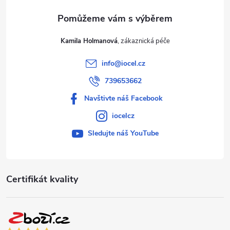
Kamila Holmanová
info
@
iocel.cz
739653662
Navštivte náš Facebook
iocelcz
Sledujte náš YouTube
Certifikát kvality