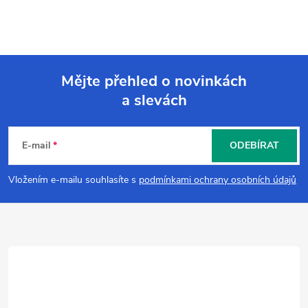
Mějte přehled o novinkách
a slevách
Z
á
E-mail
ODEBÍRAT
p
Vložením e-mailu souhlasíte s
podmínkami ochrany osobních údajů
a
t
í