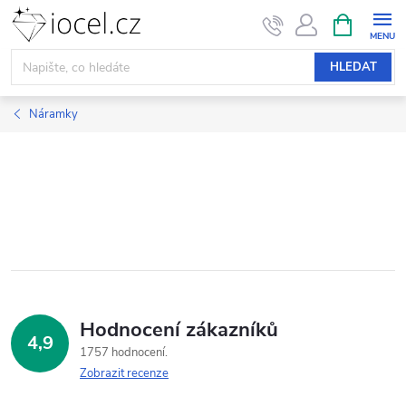
Přejít
NÁKUPNÍ
KOŠÍK
na
obsah
HLEDAT
Náramky
Hodnocení zákazníků
4,9
1757 hodnocení
Zobrazit recenze