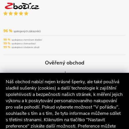
96 %
spokojených zákazníků
98 %
spokojeno s termínem dodání
99 %
spokojeno s komunikací
99 %
spokojeno s dodáním zboží
Ověřený obchod
Náš obchod nabízí nejen krásné šperky, ale také používá
sladké sušenky (cookies) a další technologie k zajištění
spolehlivosti a bezpečnosti našich stránek, k měření jejich
výkonu a k poskytování personalizovaného nakupování
pro vaše pohodlí. Pokud vyberete možnost "V pořádku",
souhlasíte s tím a s tím, že tyto informace můžeme sdílet
s třetími stranami. Kliknutím na tlačítko "Nastavit
preference" získáte další možnosti. Preference můžete