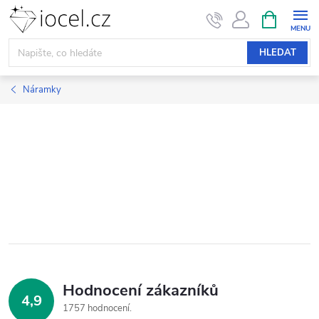
Přejít
NÁKUPNÍ
KOŠÍK
na
obsah
HLEDAT
Náramky
Hodnocení zákazníků
4,9
1757 hodnocení