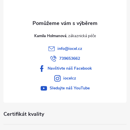
í
Kamila Holmanová
info
@
iocel.cz
739653662
Navštivte náš Facebook
iocelcz
Sledujte náš YouTube
Certifikát kvality