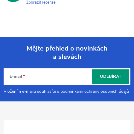
Zobrazit recenze
Mějte přehled o novinkách
a slevách
Z
á
E-mail
ODEBÍRAT
p
Vložením e-mailu souhlasíte s
podmínkami ochrany osobních údajů
a
t