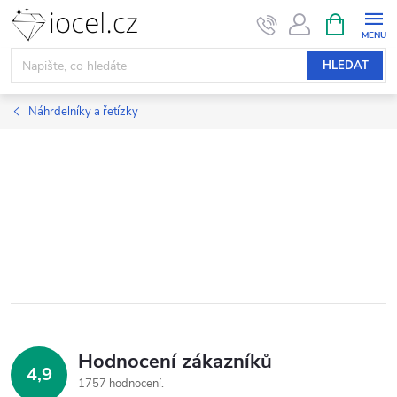
Přejít
NÁKUPNÍ
KOŠÍK
na
obsah
HLEDAT
Náhrdelníky a řetízky
Hodnocení zákazníků
4,9
1757 hodnocení