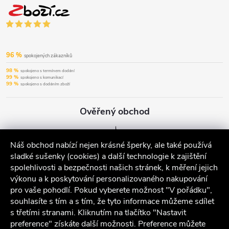
96 %
spokojených zákazníků
98 %
spokojeno s termínem dodání
99 %
spokojeno s komunikací
99 %
spokojeno s dodáním zboží
Ověřený obchod
Náš obchod nabízí nejen krásné šperky, ale také používá
sladké sušenky (cookies) a další technologie k zajištění
spolehlivosti a bezpečnosti našich stránek, k měření jejich
výkonu a k poskytování personalizovaného nakupování
pro vaše pohodlí. Pokud vyberete možnost "V pořádku",
souhlasíte s tím a s tím, že tyto informace můžeme sdílet
s třetími stranami. Kliknutím na tlačítko "Nastavit
preference" získáte další možnosti. Preference můžete