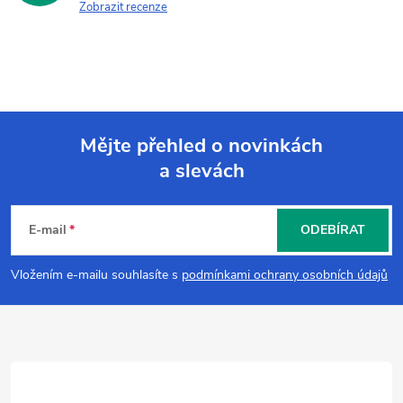
Zobrazit recenze
Mějte přehled o novinkách
a slevách
Z
á
E-mail
ODEBÍRAT
p
Vložením e-mailu souhlasíte s
podmínkami ochrany osobních údajů
a
t