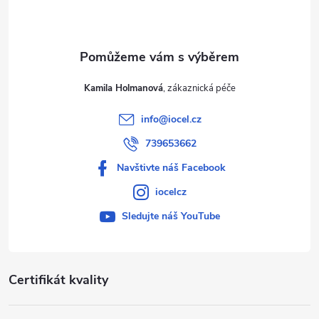
í
Kamila Holmanová
info
@
iocel.cz
739653662
Navštivte náš Facebook
iocelcz
Sledujte náš YouTube
Certifikát kvality