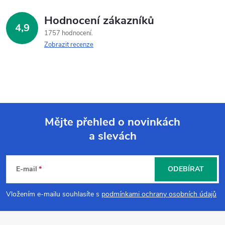
Hodnocení zákazníků
4,9
1757 hodnocení
Zobrazit recenze
Mějte přehled o novinkách
a slevách
Z
á
E-mail
ODEBÍRAT
p
Vložením e-mailu souhlasíte s
podmínkami ochrany osobních údajů
a