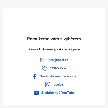
t
í
Kamila Holmanová
info
@
iocel.cz
739653662
Navštivte náš Facebook
iocelcz
Sledujte náš YouTube