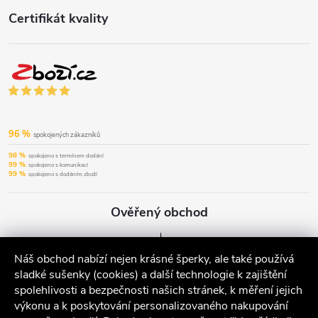
Certifikát kvality
96 %
spokojených zákazníků
98 %
spokojeno s termínem dodání
99 %
spokojeno s komunikací
99 %
spokojeno s dodáním zboží
Ověřený obchod
Náš obchod nabízí nejen krásné šperky, ale také používá
sladké sušenky (cookies) a další technologie k zajištění
spolehlivosti a bezpečnosti našich stránek, k měření jejich
výkonu a k poskytování personalizovaného nakupování