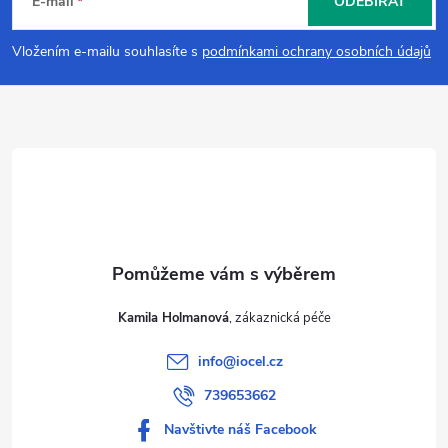
á
E-mail
ODEBÍRAT
p
Vložením e-mailu souhlasíte s
podmínkami ochrany osobních údajů
a
t
í
Kamila Holmanová
info
@
iocel.cz
739653662
Navštivte náš Facebook