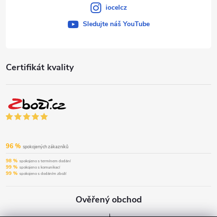
iocelcz
Sledujte náš YouTube
Certifikát kvality
96 %
spokojených zákazníků
98 %
spokojeno s termínem dodání
99 %
spokojeno s komunikací
99 %
spokojeno s dodáním zboží
Ověřený obchod