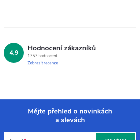
Hodnocení zákazníků
4,9
1757 hodnocení
Zobrazit recenze
Mějte přehled o novinkách
a slevách
Z