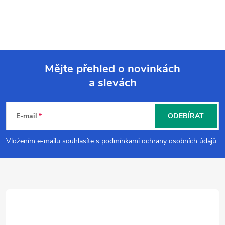
Mějte přehled o novinkách
a slevách
Z
á
E-mail
ODEBÍRAT
p
Vložením e-mailu souhlasíte s
podmínkami ochrany osobních údajů
a
t
í