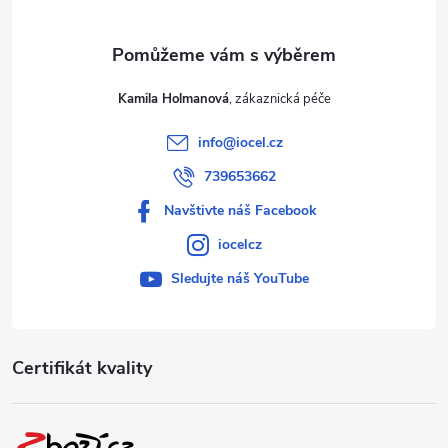
Kamila Holmanová
info
@
iocel.cz
739653662
Navštivte náš Facebook
iocelcz
Sledujte náš YouTube
Certifikát kvality