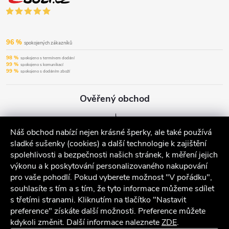
96 %
spokojených zákazníků
98 %
spokojeno s termínem dodání
99 %
spokojeno s komunikací
99 %
spokojeno s dodáním zboží
Ověřený obchod
Náš obchod nabízí nejen krásné šperky, ale také používá
sladké sušenky (cookies) a další technologie k zajištění
spolehlivosti a bezpečnosti našich stránek, k měření jejich
výkonu a k poskytování personalizovaného nakupování
pro vaše pohodlí. Pokud vyberete možnost "V pořádku",
souhlasíte s tím a s tím, že tyto informace můžeme sdílet
s třetími stranami. Kliknutím na tlačítko "Nastavit
preference" získáte další možnosti. Preference můžete
kdykoli změnit. Další informace naleznete
ZDE
.