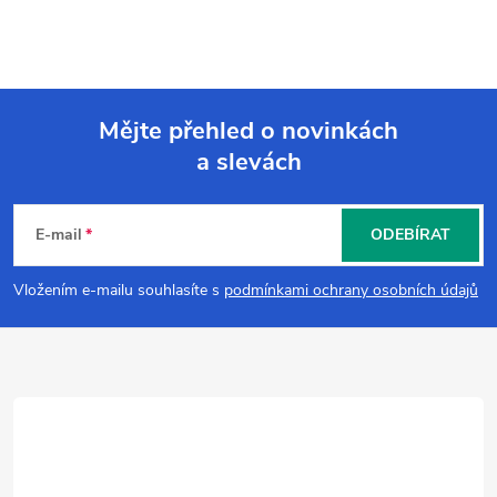
Mějte přehled o novinkách
a slevách
Z
á
E-mail
ODEBÍRAT
p
Vložením e-mailu souhlasíte s
podmínkami ochrany osobních údajů
a
t
í