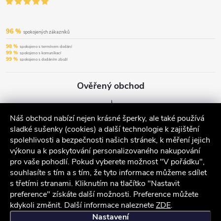
96 %
spokojených zákazníků
98 %
spokojeno s termínem dodání
99 %
spokojeno s komunikací
99 %
spokojeno s dodáním zboží
Ověřený obchod
Náš obchod nabízí nejen krásné šperky, ale také používá
sladké sušenky (cookies) a další technologie k zajištění
spolehlivosti a bezpečnosti našich stránek, k měření jejich
výkonu a k poskytování personalizovaného nakupování
pro vaše pohodlí. Pokud vyberete možnost "V pořádku",
souhlasíte s tím a s tím, že tyto informace můžeme sdílet
s třetími stranami. Kliknutím na tlačítko "Nastavit
preference" získáte další možnosti. Preference můžete
kdykoli změnit. Další informace naleznete
ZDE
.
iocel.cz
Obchodní podmínky
Ochrana osobních údajů
Nastavení