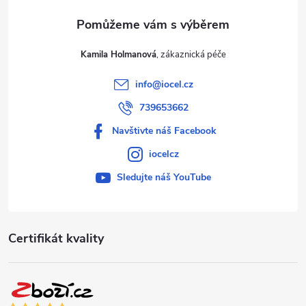
Kamila Holmanová
info
@
iocel.cz
739653662
Navštivte náš Facebook
iocelcz
Sledujte náš YouTube
Certifikát kvality