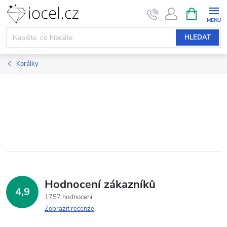
Přejít
NÁKUPNÍ
KOŠÍK
na
obsah
HLEDAT
Korálky
Hodnocení zákazníků
4,9
1757 hodnocení
Zobrazit recenze