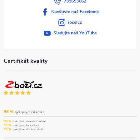
739653662
Navštivte náš Facebook
iocelcz
Sledujte náš YouTube
Certifikát kvality
96 %
spokojených zákazníků
98 %
spokojeno s termínem dodání
99 %
spokojeno s komunikací
99 %
spokojeno s dodáním zboží