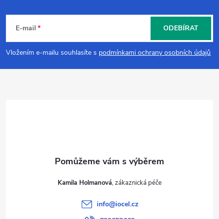
Z
á
E-mail
ODEBÍRAT
p
Vložením e-mailu souhlasíte s
podmínkami ochrany osobních údajů
a
t
í
Kamila Holmanová
info
@
iocel.cz