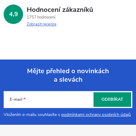
Hodnocení zákazníků
4,9
1757 hodnocení
Zobrazit recenze
Mějte přehled o novinkách
a slevách
Z
á
E-mail
ODEBÍRAT
p
Vložením e-mailu souhlasíte s
podmínkami ochrany osobních údajů
a