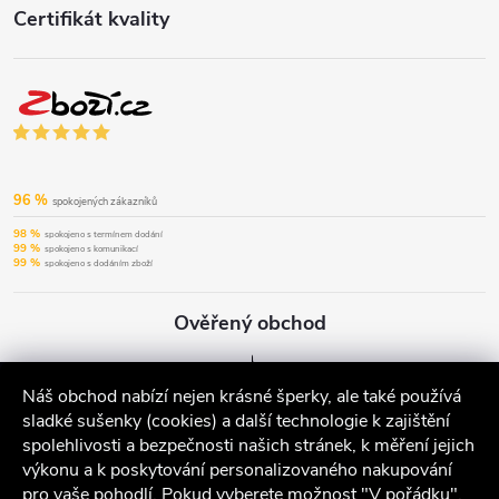
Certifikát kvality
96 %
spokojených zákazníků
98 %
spokojeno s termínem dodání
99 %
spokojeno s komunikací
99 %
spokojeno s dodáním zboží
Ověřený obchod
Náš obchod nabízí nejen krásné šperky, ale také používá
sladké sušenky (cookies) a další technologie k zajištění
spolehlivosti a bezpečnosti našich stránek, k měření jejich
výkonu a k poskytování personalizovaného nakupování
pro vaše pohodlí. Pokud vyberete možnost "V pořádku",