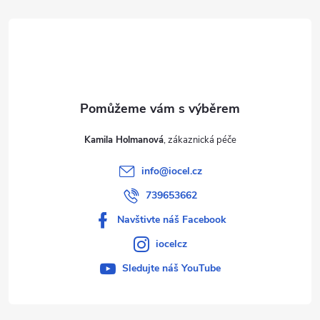
t
í
Kamila Holmanová
info
@
iocel.cz
739653662
Navštivte náš Facebook
iocelcz
Sledujte náš YouTube