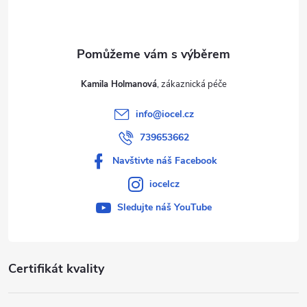
í
Kamila Holmanová
info
@
iocel.cz
739653662
Navštivte náš Facebook
iocelcz
Sledujte náš YouTube
Certifikát kvality