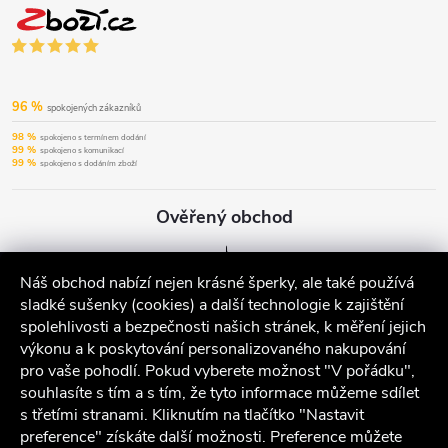
96 %
spokojených zákazníků
98 %
spokojeno s termínem dodání
99 %
spokojeno s komunikací
99 %
spokojeno s dodáním zboží
Ověřený obchod
Náš obchod nabízí nejen krásné šperky, ale také používá
sladké sušenky (cookies) a další technologie k zajištění
spolehlivosti a bezpečnosti našich stránek, k měření jejich
výkonu a k poskytování personalizovaného nakupování
pro vaše pohodlí. Pokud vyberete možnost "V pořádku",
souhlasíte s tím a s tím, že tyto informace můžeme sdílet
s třetími stranami. Kliknutím na tlačítko "Nastavit
preference" získáte další možnosti. Preference můžete