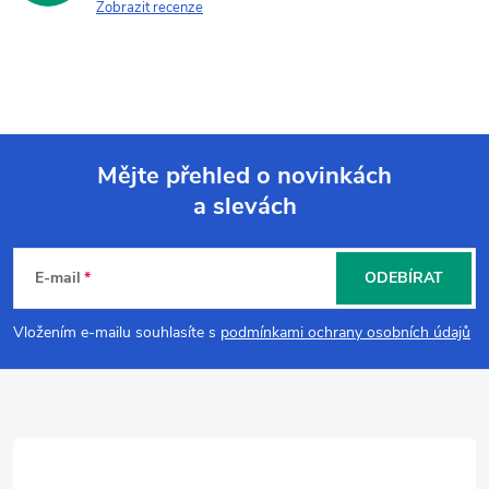
Zobrazit recenze
Mějte přehled o novinkách
a slevách
Z
á
E-mail
ODEBÍRAT
p
Vložením e-mailu souhlasíte s
podmínkami ochrany osobních údajů
a
t