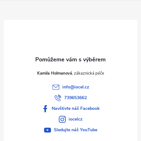
a
t
í
Kamila Holmanová
info
@
iocel.cz
739653662
Navštivte náš Facebook
iocelcz
Sledujte náš YouTube