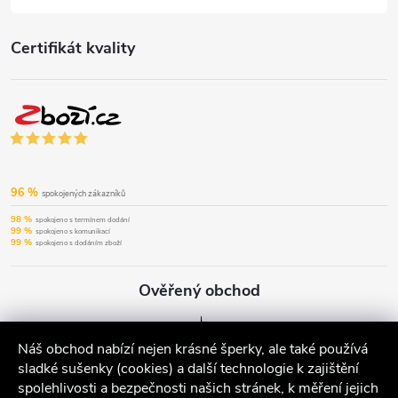
Certifikát kvality
96 %
spokojených zákazníků
98 %
spokojeno s termínem dodání
99 %
spokojeno s komunikací
99 %
spokojeno s dodáním zboží
Ověřený obchod
Náš obchod nabízí nejen krásné šperky, ale také používá
sladké sušenky (cookies) a další technologie k zajištění
spolehlivosti a bezpečnosti našich stránek, k měření jejich