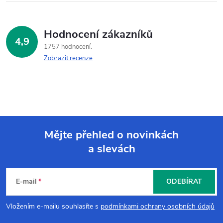
Hodnocení zákazníků
4,9
1757 hodnocení
Zobrazit recenze
Mějte přehled o novinkách
a slevách
Z
á
E-mail
ODEBÍRAT
p
Vložením e-mailu souhlasíte s
podmínkami ochrany osobních údajů