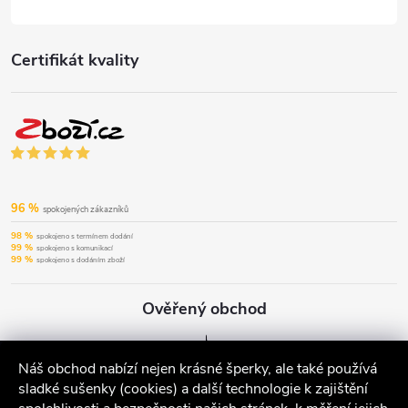
Certifikát kvality
96 %
spokojených zákazníků
98 %
spokojeno s termínem dodání
99 %
spokojeno s komunikací
99 %
spokojeno s dodáním zboží
Ověřený obchod
Náš obchod nabízí nejen krásné šperky, ale také používá
sladké sušenky (cookies) a další technologie k zajištění