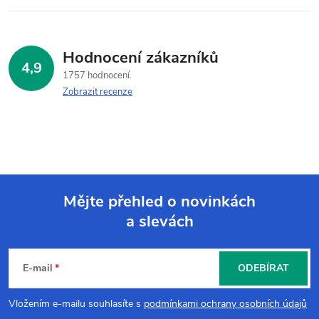
Hodnocení zákazníků
4,9
1757 hodnocení
Zobrazit recenze
Mějte přehled o novinkách
a slevách
Z
á
E-mail
ODEBÍRAT
p
Vložením e-mailu souhlasíte s
podmínkami ochrany osobních údajů