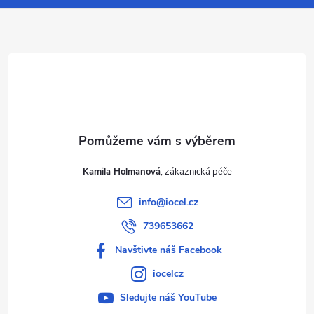
a
t
í
Kamila Holmanová
info
@
iocel.cz
739653662
Navštivte náš Facebook
iocelcz
Sledujte náš YouTube