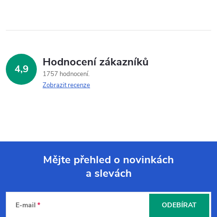
Hodnocení zákazníků
4,9
1757 hodnocení
Zobrazit recenze
Mějte přehled o novinkách
a slevách
Z
á
E-mail
ODEBÍRAT