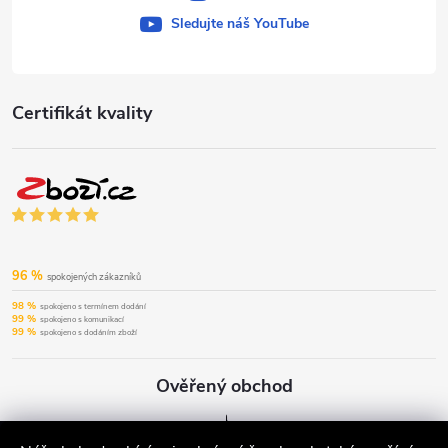
Sledujte náš YouTube
Certifikát kvality
96 %
spokojených zákazníků
98 %
spokojeno s termínem dodání
99 %
spokojeno s komunikací
99 %
spokojeno s dodáním zboží
Ověřený obchod