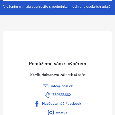
p
Vložením e-mailu souhlasíte s
podmínkami ochrany osobních údajů
a
t
í
Kamila Holmanová
info
@
iocel.cz
739653662
Navštivte náš Facebook
iocelcz