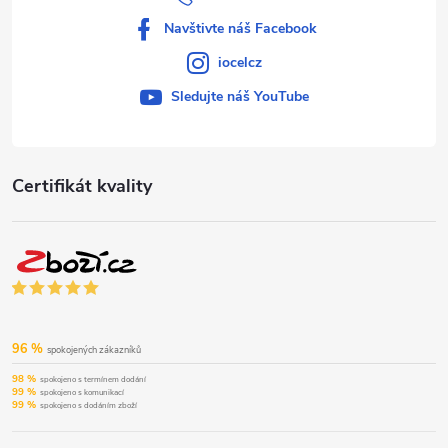
Navštivte náš Facebook
iocelcz
Sledujte náš YouTube
Certifikát kvality
96 %
spokojených zákazníků
98 %
spokojeno s termínem dodání
99 %
spokojeno s komunikací
99 %
spokojeno s dodáním zboží