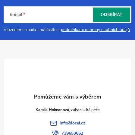
Z
á
E-mail
ODEBÍRAT
p
Vložením e-mailu souhlasíte s
podmínkami ochrany osobních údajů
a
t
í
Kamila Holmanová
info
@
iocel.cz
739653662