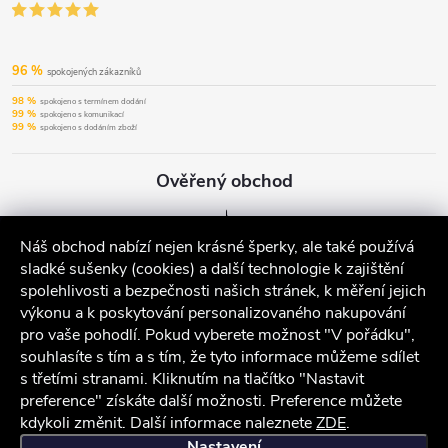
96 %
spokojených zákazníků
98 %
spokojeno s termínem dodání
99 %
spokojeno s komunikací
99 %
spokojeno s dodáním zboží
Ověřený obchod
Náš obchod nabízí nejen krásné šperky, ale také používá
sladké sušenky (cookies) a další technologie k zajištění
spolehlivosti a bezpečnosti našich stránek, k měření jejich
výkonu a k poskytování personalizovaného nakupování
pro vaše pohodlí. Pokud vyberete možnost "V pořádku",
souhlasíte s tím a s tím, že tyto informace můžeme sdílet
s třetími stranami. Kliknutím na tlačítko "Nastavit
preference" získáte další možnosti. Preference můžete
kdykoli změnit. Další informace naleznete
ZDE
.
iocel.cz
Obchodní podmínky
Ochrana osobních údajů
Nastavení