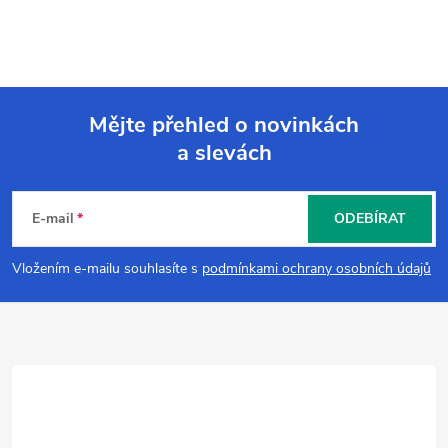
Mějte přehled o novinkách
a slevách
Z
á
E-mail
ODEBÍRAT
p
Vložením e-mailu souhlasíte s
podmínkami ochrany osobních údajů
a
t
í