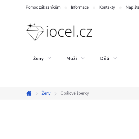
Přejít
Pomoc zákazníkům
Informace
Kontakty
Napišt
na
obsah
Ženy
Muži
Děti
Ženy
Opálové šperky
Domů