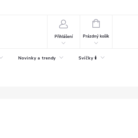
Bezpečnostní informace
NÁKUPNÍ
KOŠÍK
Prázdný košík
Přihlášení
Novinky a trendy
Svíčky 🕯️