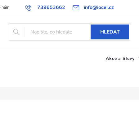
739653662
info@iocel.cz
e nám
Blog
Obchodní podmínky
Oblíbené
Spolupráce
HLEDAT
Akce a Slevy