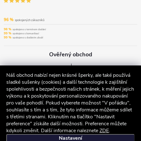
96 %
spokojených zákazníků
98 %
spokojeno s termínem dodání
99 %
spokojeno s komunikací
99 %
spokojeno s dodáním zboží
Ověřený obchod
Náš obchod nabízí nejen krásné šperky, ale také používá
sladké sušenky (cookies) a další technologie k zajištění
spolehlivosti a bezpečnosti našich stránek, k měření jejich
výkonu a k poskytování personalizovaného nakupování
pro vaše pohodlí. Pokud vyberete možnost "V pořádku",
souhlasíte s tím a s tím, že tyto informace můžeme sdílet
s třetími stranami. Kliknutím na tlačítko "Nastavit
preference" získáte další možnosti. Preference můžete
kdykoli změnit. Další informace naleznete
ZDE
.
iocel.cz
Obchodní podmínky
Ochrana osobních údajů
Nastavení