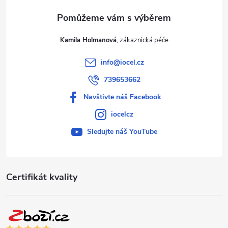
Kamila Holmanová
info
@
iocel.cz
739653662
Navštivte náš Facebook
iocelcz
Sledujte náš YouTube
Certifikát kvality