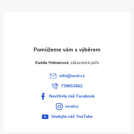
t
í
Kamila Holmanová
info
@
iocel.cz
739653662
Navštivte náš Facebook
iocelcz
Sledujte náš YouTube