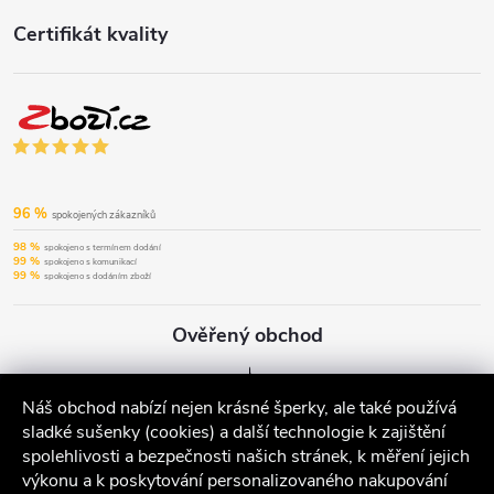
Certifikát kvality
96 %
spokojených zákazníků
98 %
spokojeno s termínem dodání
99 %
spokojeno s komunikací
99 %
spokojeno s dodáním zboží
Ověřený obchod
Náš obchod nabízí nejen krásné šperky, ale také používá
sladké sušenky (cookies) a další technologie k zajištění
spolehlivosti a bezpečnosti našich stránek, k měření jejich
výkonu a k poskytování personalizovaného nakupování