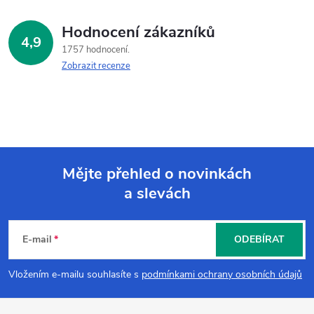
Hodnocení zákazníků
4,9
1757 hodnocení
Zobrazit recenze
Mějte přehled o novinkách
a slevách
Z
á
E-mail
ODEBÍRAT
p
Vložením e-mailu souhlasíte s
podmínkami ochrany osobních údajů
a