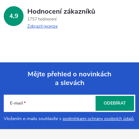
Hodnocení zákazníků
4,9
1757 hodnocení
Zobrazit recenze
Mějte přehled o novinkách
a slevách
Z
á
E-mail
ODEBÍRAT
p
Vložením e-mailu souhlasíte s
podmínkami ochrany osobních údajů
a