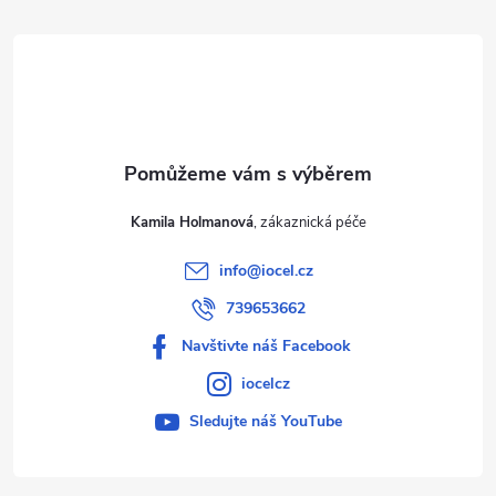
t
í
Kamila Holmanová
info
@
iocel.cz
739653662
Navštivte náš Facebook
iocelcz
Sledujte náš YouTube