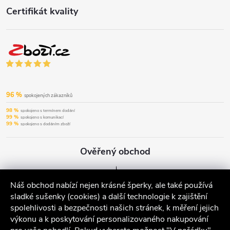
Certifikát kvality
96 %
spokojených zákazníků
98 %
spokojeno s termínem dodání
99 %
spokojeno s komunikací
99 %
spokojeno s dodáním zboží
Ověřený obchod
Náš obchod nabízí nejen krásné šperky, ale také používá
sladké sušenky (cookies) a další technologie k zajištění
spolehlivosti a bezpečnosti našich stránek, k měření jejich
výkonu a k poskytování personalizovaného nakupování