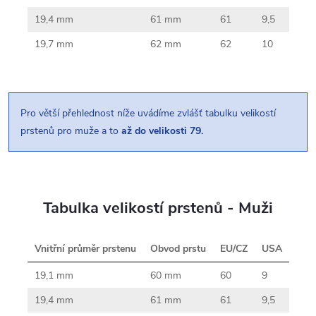
19,4 mm
61 mm
61
9,5
19,7 mm
62 mm
62
10
Pro větší přehlednost níže uvádíme zvlášť tabulku velikostí
prstenů pro muže a to
až do velikosti 79.
Tabulka velikostí prstenů - Muži
Vnitřní průměr prstenu
Obvod prstu
EU/CZ
USA
19,1 mm
60 mm
60
9
19,4 mm
61 mm
61
9,5