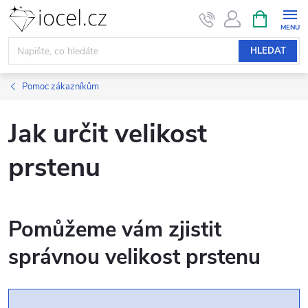
Přejít
NÁKUPNÍ
KOŠÍK
na
obsah
HLEDAT
Pomoc zákazníkům
Jak určit velikost
prstenu
Pomůžeme vám zjistit
správnou velikost prstenu