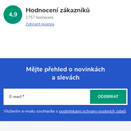
Hodnocení zákazníků
4,9
1757 hodnocení
Zobrazit recenze
Mějte přehled o novinkách
a slevách
Z
á
E-mail
ODEBÍRAT
p
Vložením e-mailu souhlasíte s
podmínkami ochrany osobních údajů
a