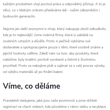
každým produktem stojí poctivá práce a odpovědný přístup. A to je
něco, co s klidným srdcem předáváme dál - našim zákazníkům i
budoucím generacím.
Nejsme jen další anonymní e-shop, který nakupuje zboží odkudkoliv,
kde je to nejlevnější. Jsme rodinná firma, která si zakládá na
osobních vztazích a důvěře. Proto si pečlivě vybíráme své
dodavatele a spolupracujeme pouze s těmi, které osobně známe a
jejichž hodnoty sdílíme. Záleží nám na tom, aby produkty, které
nabízíme, byly kvalitní, poctivě vyrobené a šetrné k životnímu
prostředí. Proto se nebojíme ptát a zajímat se o celý proces výroby,
od výběru materiálů až po finální balení.
Víme, co děláme
Pravidelně sledujeme, jaké jsou naše povinnosti a jsme držiteli
registrací ve všech státech, kde působíme v rámci sběru a recyklace