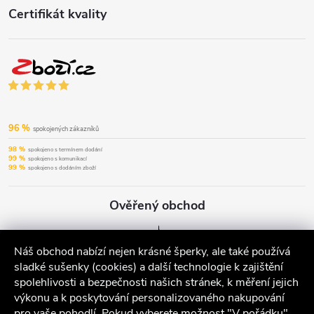
Certifikát kvality
96 %
spokojených zákazníků
98 %
spokojeno s termínem dodání
99 %
spokojeno s komunikací
99 %
spokojeno s dodáním zboží
Ověřený obchod
Náš obchod nabízí nejen krásné šperky, ale také používá
sladké sušenky (cookies) a další technologie k zajištění
spolehlivosti a bezpečnosti našich stránek, k měření jejich
výkonu a k poskytování personalizovaného nakupování
pro vaše pohodlí. Pokud vyberete možnost "V pořádku",