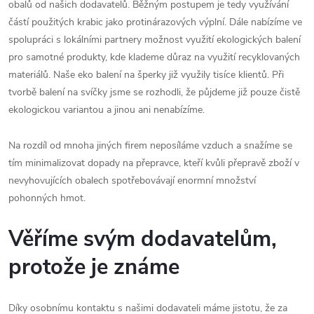
obalů od našich dodavatelů. Běžným postupem je tedy využívání
částí použitých krabic jako protinárazových výplní. Dále nabízíme ve
spolupráci s lokálními partnery možnost využití ekologických balení
pro samotné produkty, kde klademe důraz na využití recyklovaných
materiálů. Naše eko balení na šperky již využily tisíce klientů. Při
tvorbě balení na svíčky jsme se rozhodli, že půjdeme již pouze čistě
ekologickou variantou a jinou ani nenabízíme.
Na rozdíl od mnoha jiných firem neposíláme vzduch a snažíme se
tím minimalizovat dopady na přepravce, kteří kvůli přepravě zboží v
nevyhovujících obalech spotřebovávají enormní množství
pohonných hmot.
Věříme svým dodavatelům,
protože je známe
Díky osobnímu kontaktu s našimi dodavateli máme jistotu, že za