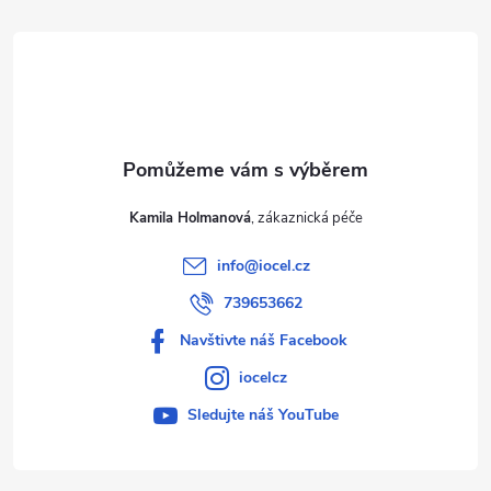
t
í
Kamila Holmanová
info
@
iocel.cz
739653662
Navštivte náš Facebook
iocelcz
Sledujte náš YouTube