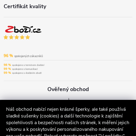
Certifikát kvality
96 %
spokojených zákazníků
98 %
spokojeno s termínem dodání
99 %
spokojeno s komunikací
99 %
spokojeno s dodáním zboží
Ověřený obchod
Náš obchod nabízí nejen krásné šperky, ale také používá
sladké sušenky (cookies) a další technologie k zajištění
spolehlivosti a bezpečnosti našich stránek, k měření jejich
výkonu a k poskytování personalizovaného nakupování