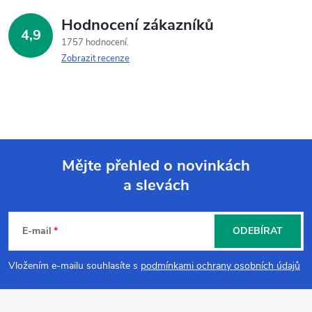
á
Hodnocení zákazníků
d
4,9
1757 hodnocení
a
Zobrazit recenze
c
í
p
Mějte přehled o novinkách
r
a slevách
Z
v
k
á
E-mail
ODEBÍRAT
y
p
Vložením e-mailu souhlasíte s
podmínkami ochrany osobních údajů
v
a
ý