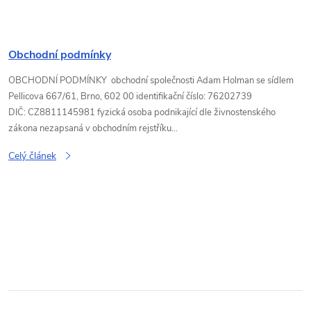
Obchodní podmínky
OBCHODNÍ PODMÍNKY obchodní společnosti Adam Holman se sídlem
Pellicova 667/61, Brno, 602 00 identifikační číslo: 76202739
DIČ: CZ8811145981 fyzická osoba podnikající dle živnostenského
zákona nezapsaná v obchodním rejstříku...
Celý článek
O
v
l