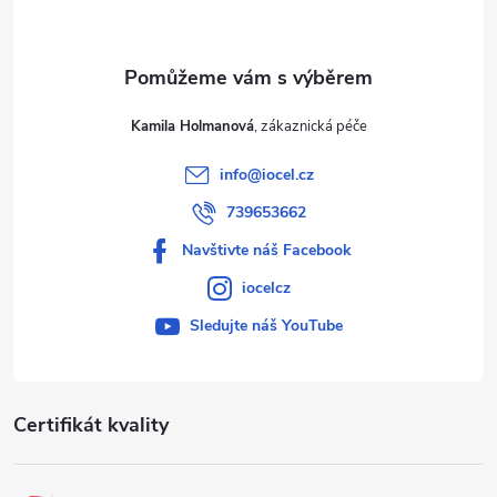
Kamila Holmanová
info
@
iocel.cz
739653662
Navštivte náš Facebook
iocelcz
Sledujte náš YouTube
Certifikát kvality