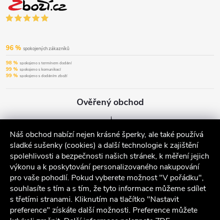
96 %
spokojených zákazníků
98 %
spokojeno s termínem dodání
99 %
spokojeno s komunikací
99 %
spokojeno s dodáním zboží
Ověřený obchod
Náš obchod nabízí nejen krásné šperky, ale také používá
sladké sušenky (cookies) a další technologie k zajištění
spolehlivosti a bezpečnosti našich stránek, k měření jejich
výkonu a k poskytování personalizovaného nakupování
pro vaše pohodlí. Pokud vyberete možnost "V pořádku",
souhlasíte s tím a s tím, že tyto informace můžeme sdílet
s třetími stranami. Kliknutím na tlačítko "Nastavit
preference" získáte další možnosti. Preference můžete