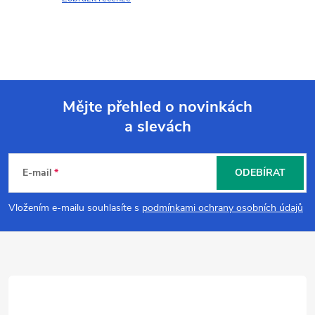
Mějte přehled o novinkách
a slevách
Z
á
E-mail
ODEBÍRAT
p
Vložením e-mailu souhlasíte s
podmínkami ochrany osobních údajů
a
t
í