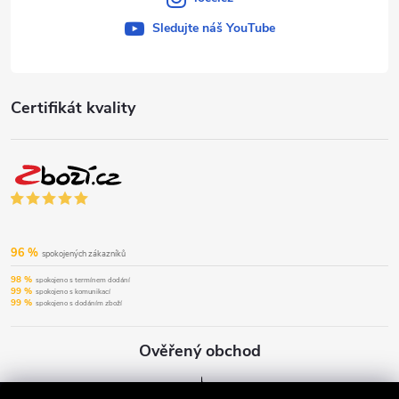
Sledujte náš YouTube
Certifikát kvality
96 %
spokojených zákazníků
98 %
spokojeno s termínem dodání
99 %
spokojeno s komunikací
99 %
spokojeno s dodáním zboží
Ověřený obchod