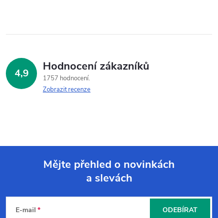
Hodnocení zákazníků
4,9
1757 hodnocení
Zobrazit recenze
Mějte přehled o novinkách
a slevách
Z
á
E-mail
ODEBÍRAT