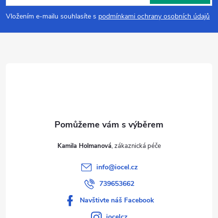
p
Vložením e-mailu souhlasíte s
podmínkami ochrany osobních údajů
a
t
í
Kamila Holmanová
info
@
iocel.cz
739653662
Navštivte náš Facebook
iocelcz