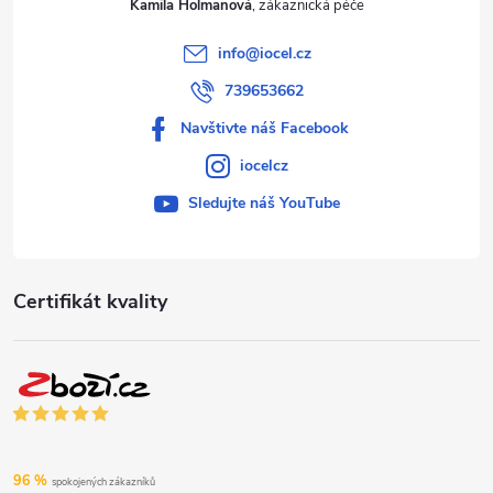
Kamila Holmanová
info
@
iocel.cz
739653662
Navštivte náš Facebook
iocelcz
Sledujte náš YouTube
Certifikát kvality
96 %
spokojených zákazníků