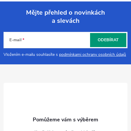
Mějte přehled o novinkách
a slevách
Z
á
E-mail
ODEBÍRAT
p
Vložením e-mailu souhlasíte s
podmínkami ochrany osobních údajů
a
t
í