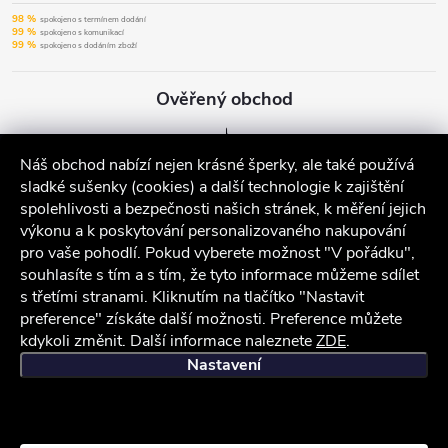
98 %
spokojeno s termínem dodání
99 %
spokojeno s komunikací
99 %
spokojeno s dodáním zboží
Ověřený obchod
Náš obchod nabízí nejen krásné šperky, ale také používá
sladké sušenky (cookies) a další technologie k zajištění
spolehlivosti a bezpečnosti našich stránek, k měření jejich
výkonu a k poskytování personalizovaného nakupování
pro vaše pohodlí. Pokud vyberete možnost "V pořádku",
souhlasíte s tím a s tím, že tyto informace můžeme sdílet
s třetími stranami. Kliknutím na tlačítko "Nastavit
preference" získáte další možnosti. Preference můžete
kdykoli změnit. Další informace naleznete
ZDE
.
iocel.cz
Obchodní podmínky
Ochrana osobních údajů
Nastavení
Copyright 2026
iocel.cz
. Všechna práva vyhrazena.