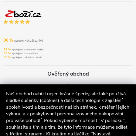
96 %
spokojených zákazníků
98 %
spokojeno s termínem dodání
99 %
spokojeno s komunikací
99 %
spokojeno s dodáním zboží
Ověřený obchod
Náš obchod nabízí nejen krásné šperky, ale také používá
sladké sušenky (cookies) a další technologie k zajištění
spolehlivosti a bezpečnosti našich stránek, k měření jejich
výkonu a k poskytování personalizovaného nakupování
pro vaše pohodlí. Pokud vyberete možnost "V pořádku",
souhlasíte s tím a s tím, že tyto informace můžeme sdílet
s třetími stranami. Kliknutím na tlačítko "Nastavit