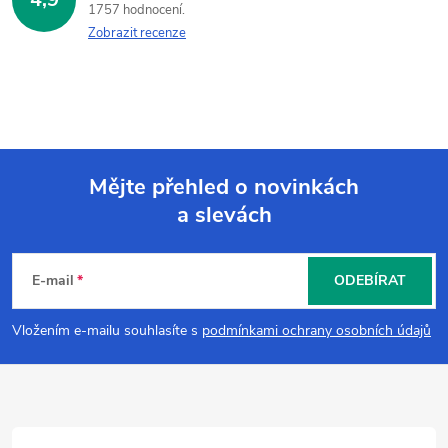
1757 hodnocení
Zobrazit recenze
Mějte přehled o novinkách
a slevách
Z
á
E-mail
ODEBÍRAT
p
Vložením e-mailu souhlasíte s
podmínkami ochrany osobních údajů
a
t