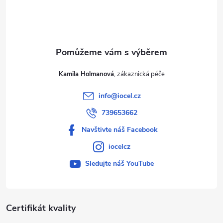
í
Kamila Holmanová
info
@
iocel.cz
739653662
Navštivte náš Facebook
iocelcz
Sledujte náš YouTube
Certifikát kvality