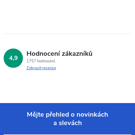
Hodnocení zákazníků
4,9
1757 hodnocení
Zobrazit recenze
Mějte přehled o novinkách
a slevách
Z