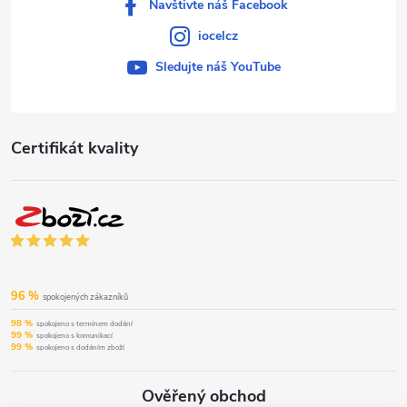
Navštivte náš Facebook
iocelcz
Sledujte náš YouTube
Certifikát kvality
96 %
spokojených zákazníků
98 %
spokojeno s termínem dodání
99 %
spokojeno s komunikací
99 %
spokojeno s dodáním zboží
Ověřený obchod