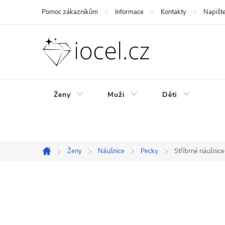
Přejít
Pomoc zákazníkům
Informace
Kontakty
Napišt
na
obsah
Ženy
Muži
Děti
Ženy
Náušnice
Pecky
Stříbrné náušni
Domů