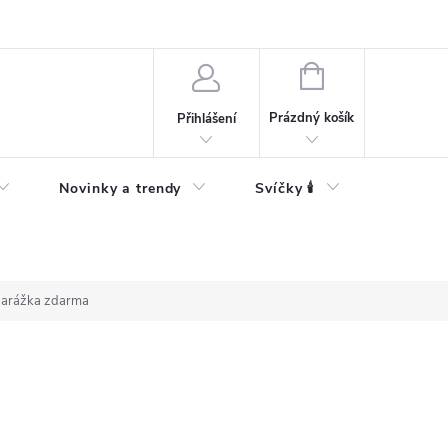
Bezpečnostní informace
NÁKUPNÍ
KOŠÍK
Prázdný košík
Přihlášení
Novinky a trendy
Svíčky 🕯️
zarážka zdarma