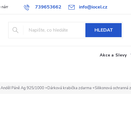
739653662
info@iocel.cz
e nám
Blog
Obchodní podmínky
Oblíbené
Spolupráce
HLEDAT
Akce a Slevy
ce Anděl Páně Ag 925/1000
+Dárková krabička zdarma +Silikonová ochranná 