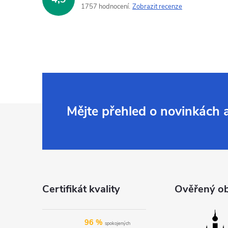
1757 hodnocení
Zobrazit recenze
Z
Mějte přehled o novinkách
á
p
a
Certifikát kvality
Ověřený o
t
96 %
spokojených