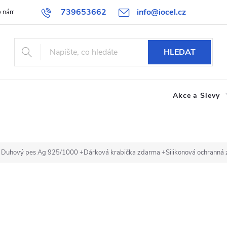
739653662
info@iocel.cz
e nám
Blog
Obchodní podmínky
Oblíbené
Spolupráce
HLEDAT
Akce a Slevy
ce Duhový pes Ag 925/1000
+Dárková krabička zdarma +Silikonová ochranná