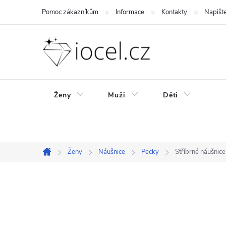
Přejít
Pomoc zákazníkům
Informace
Kontakty
Napišt
na
obsah
Ženy
Muži
Děti
Ženy
Náušnice
Pecky
Stříbrné náušni
Domů