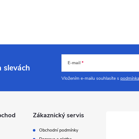
E-mail
a slevách
Vložením e-mailu souhlasíte s
podmínka
bchod
Zákaznický servis
Obchodní podmínky