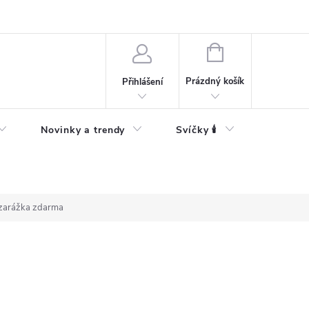
Bezpečnostní informace
NÁKUPNÍ
KOŠÍK
Prázdný košík
Přihlášení
Novinky a trendy
Svíčky 🕯️
 zarážka zdarma