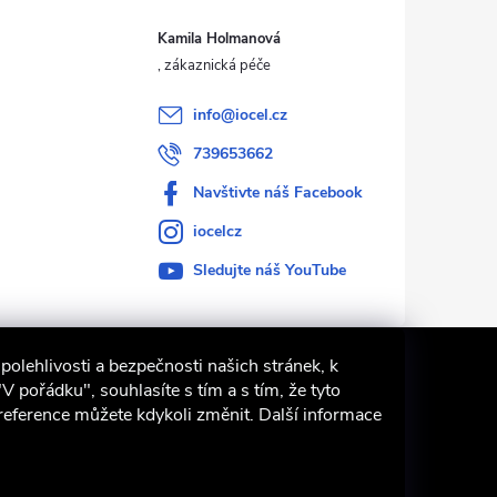
Kamila Holmanová
info
@
iocel.cz
739653662
Navštivte náš Facebook
iocelcz
Sledujte náš YouTube
polehlivosti a bezpečnosti našich stránek, k
pořádku", souhlasíte s tím a s tím, že tyto
Preference můžete kdykoli změnit. Další informace