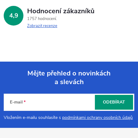
Hodnocení zákazníků
4,9
1757 hodnocení
Zobrazit recenze
Mějte přehled o novinkách
a slevách
Z
á
E-mail
ODEBÍRAT
p
Vložením e-mailu souhlasíte s
podmínkami ochrany osobních údajů
a