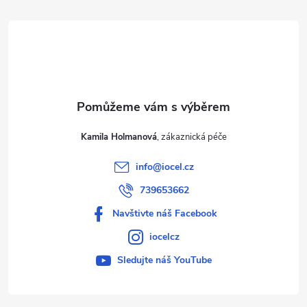
t
í
Kamila Holmanová
info
@
iocel.cz
739653662
Navštivte náš Facebook
iocelcz
Sledujte náš YouTube