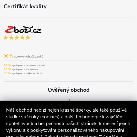
Certifikát kvality
96 %
spokojených zákazníků
98 %
spokojeno s termínem dodání
99 %
spokojeno s komunikací
99 %
spokojeno s dodáním zboží
Ověřený obchod
Náš obchod nabízí nejen krásné šperky, ale také používá
sladké sušenky (cookies) a další technologie k zajištění
spolehlivosti a bezpečnosti našich stránek, k měření jejich
výkonu a k poskytování personalizovaného nakupování