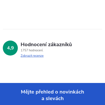
Hodnocení zákazníků
4,9
1757 hodnocení
Zobrazit recenze
Mějte přehled o novinkách
a slevách
Z