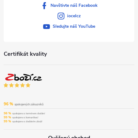
Navštivte náš Facebook
iocelcz
Sledujte náš YouTube
Certifikát kvality
96 %
spokojených zákazníků
98 %
spokojeno s termínem dodání
99 %
spokojeno s komunikací
99 %
spokojeno s dodáním zboží