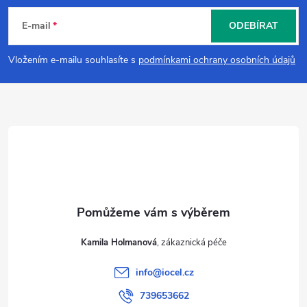
á
E-mail
ODEBÍRAT
p
Vložením e-mailu souhlasíte s
podmínkami ochrany osobních údajů
a
t
í
Kamila Holmanová
info
@
iocel.cz
739653662