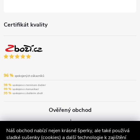
Certifikát kvality
96 %
spokojených zákazníků
98 %
spokojeno s termínem dodání
99 %
spokojeno s komunikací
99 %
spokojeno s dodáním zboží
Ověřený obchod
Náš obchod nabízí nejen krásné šperky, ale také používá
sladké sušenky (cookies) a další technologie k zajištění