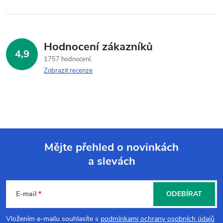
Hodnocení zákazníků
4,9
1757 hodnocení
Zobrazit recenze
Mějte přehled o novinkách
a slevách
Z
á
E-mail
ODEBÍRAT
p
Vložením e-mailu souhlasíte s
podmínkami ochrany osobních údajů