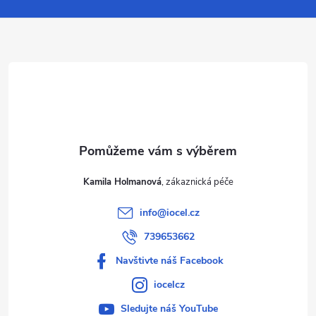
a
t
í
Kamila Holmanová
info
@
iocel.cz
739653662
Navštivte náš Facebook
iocelcz
Sledujte náš YouTube