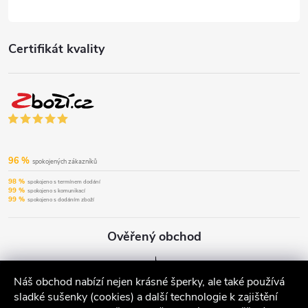
Certifikát kvality
96 %
spokojených zákazníků
98 %
spokojeno s termínem dodání
99 %
spokojeno s komunikací
99 %
spokojeno s dodáním zboží
Ověřený obchod
Náš obchod nabízí nejen krásné šperky, ale také používá
sladké sušenky (cookies) a další technologie k zajištění