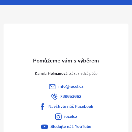
a
t
í
Kamila Holmanová
info
@
iocel.cz
739653662
Navštivte náš Facebook
iocelcz
Sledujte náš YouTube