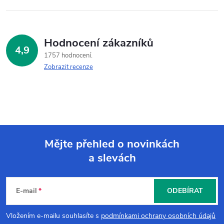
Hodnocení zákazníků
4,9
1757 hodnocení
Zobrazit recenze
Mějte přehled o novinkách
a slevách
Z
á
E-mail
ODEBÍRAT
p
Vložením e-mailu souhlasíte s
podmínkami ochrany osobních údajů