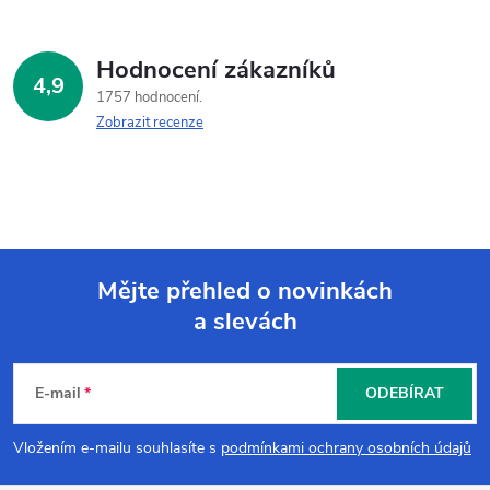
Hodnocení zákazníků
4,9
1757 hodnocení
Zobrazit recenze
Mějte přehled o novinkách
a slevách
Z
á
E-mail
ODEBÍRAT
p
Vložením e-mailu souhlasíte s
podmínkami ochrany osobních údajů