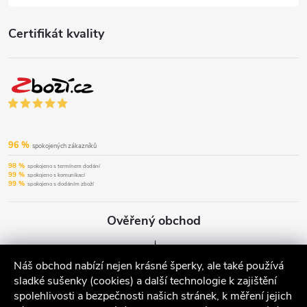
Certifikát kvality
96 %
spokojených zákazníků
98 %
spokojeno s termínem dodání
99 %
spokojeno s komunikací
99 %
spokojeno s dodáním zboží
Ověřený obchod
Náš obchod nabízí nejen krásné šperky, ale také používá
sladké sušenky (cookies) a další technologie k zajištění
spolehlivosti a bezpečnosti našich stránek, k měření jejich