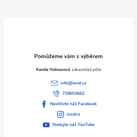
a
t
í
Kamila Holmanová
info
@
iocel.cz
739653662
Navštivte náš Facebook
iocelcz
Sledujte náš YouTube