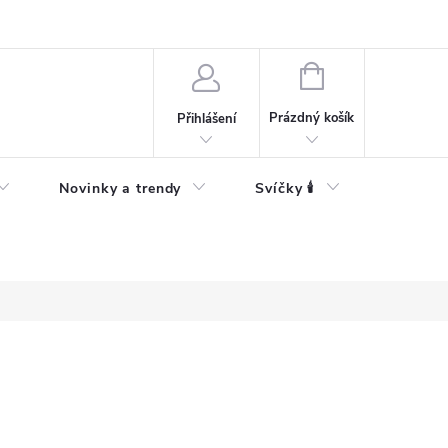
Bezpečnostní informace
NÁKUPNÍ
KOŠÍK
Prázdný košík
Přihlášení
Novinky a trendy
Svíčky 🕯️