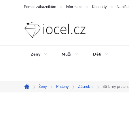
Přejít
Pomoc zákazníkům
Informace
Kontakty
Napišt
na
obsah
Ženy
Muži
Děti
Ženy
Prsteny
Zásnubní
Stříbrný prste
Domů