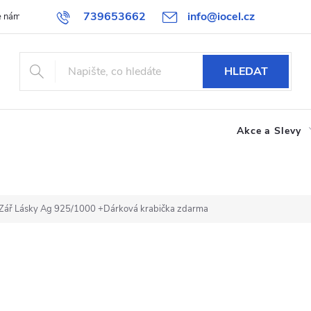
739653662
info@iocel.cz
e nám
Blog
Obchodní podmínky
Oblíbené
Spolupráce
HLEDAT
Akce a Slevy
n Zář Lásky Ag 925/1000
+Dárková krabička zdarma